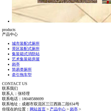
products
产品中心
城市装配式厕所
景区装配式厕所
集装箱式消防站
艺术集装箱房屋
岗亭
简易类厕所
牵引拖车型
CONTACT US
联系我们
联系人：张经理
联系电话：18048588699
联系地址：成都市双流区三江西路二段834号
你现在的位置：
网站首页
>
产品中心
>
岗亭
>